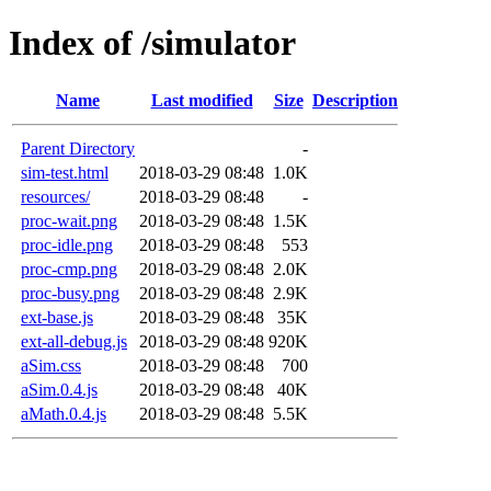
Index of /simulator
Name
Last modified
Size
Description
Parent Directory
-
sim-test.html
2018-03-29 08:48
1.0K
resources/
2018-03-29 08:48
-
proc-wait.png
2018-03-29 08:48
1.5K
proc-idle.png
2018-03-29 08:48
553
proc-cmp.png
2018-03-29 08:48
2.0K
proc-busy.png
2018-03-29 08:48
2.9K
ext-base.js
2018-03-29 08:48
35K
ext-all-debug.js
2018-03-29 08:48
920K
aSim.css
2018-03-29 08:48
700
aSim.0.4.js
2018-03-29 08:48
40K
aMath.0.4.js
2018-03-29 08:48
5.5K